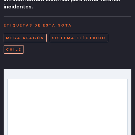
incidentes.
ETIQUETAS DE ESTA NOTA
MEGA APAGÓN
SISTEMA ELÉCTRICO
CHILE
Newsletter T13
Inscríbete en nuestra lista de correo para recibir
gratis las noticias más importantes del día, con la