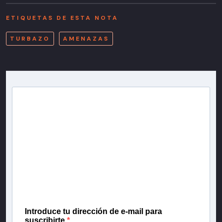
ETIQUETAS DE ESTA NOTA
TURBAZO
AMENAZAS
Newsletter T13
Inscríbete en nuestra lista de correo para recibir
gratis las noticias más importantes del día, con la
confianza de Teletrece.
Introduce tu dirección de e-mail para
suscribirte