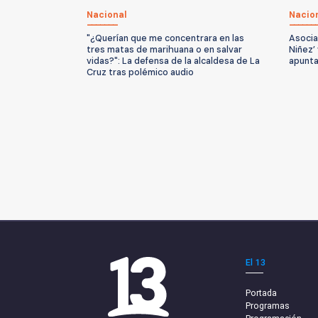
Nacional
Nacio
"¿Querían que me concentrara en las
Asocia
tres matas de marihuana o en salvar
Niñez’
vidas?": La defensa de la alcaldesa de La
apunta
Cruz tras polémico audio
El 13
Portada
Programas