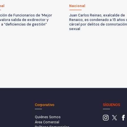
nal
Nacional
ción de Funcionarios de ‘Mejor
Juan Carlos Reinao, exalcalde de
 valora salida de exdirector y
Renaico, es condenado a 15 años 
 a “deficiencias de gestión”
cárcel por delitos de connotación
sexual
Corporativo
SÍGUENOS
Quiénes Somos
Área Comercial