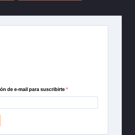
r T13
lista de correo para recibir gratis las noticias
día, con la confianza de Teletrece.
ión de e-mail para suscribirte