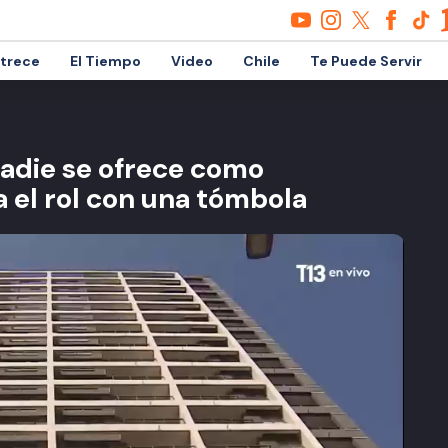
etrece
El Tiempo
Video
Chile
Te Puede Servir
 nadie se ofrece como
 el rol con una tómbola