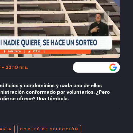
 - 22:10 hrs.
Seguir a T13 en
edificios y condominios y cada uno de ellos
nistración conformado por voluntarios. ¿Pero
nadie se ofrece? Una tómbola.
A
IARIA
COMITÉ DE SELECCIÓN