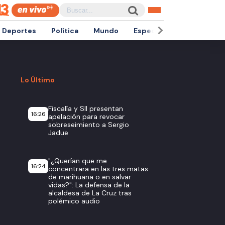
Deportes
Política
Mundo
Espectáculos
Empren
Lo Último
Fiscalía y SII presentan
16:26
apelación para revocar
sobreseimiento a Sergio
Jadue
"¿Querían que me
16:24
concentrara en las tres matas
de marihuana o en salvar
vidas?": La defensa de la
alcaldesa de La Cruz tras
polémico audio