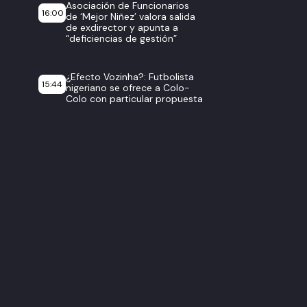
Asociación de Funcionarios
16:00
de ‘Mejor Niñez’ valora salida
de exdirector y apunta a
“deficiencias de gestión”
¿Efecto Vozinha?: Futbolista
15:44
nigeriano se ofrece a Colo-
Colo con particular propuesta