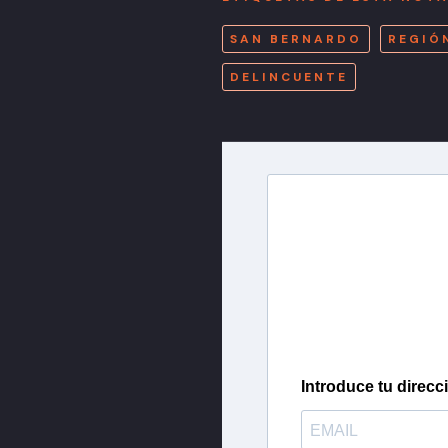
SAN BERNARDO
REGIÓ
DELINCUENTE
Newslette
Inscríbete en nuestra 
más importantes del 
Introduce tu direcc