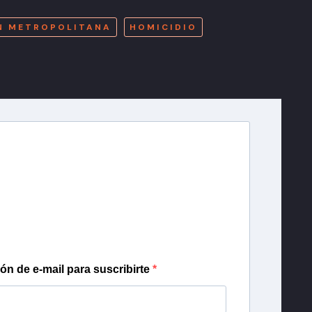
N METROPOLITANA
HOMICIDIO
r T13
lista de correo para recibir gratis las noticias
día, con la confianza de Teletrece.
ión de e-mail para suscribirte