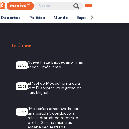
Deportes
Política
Mundo
Espectáculos
Empren
Lo Último
Nueva Plaza Baquedano: más
22:55
tacos... más lento
El "sol de México" brilla otra
22:51
vez: El sorpresivo regreso de
Luis Miguel
"Me tenían amenazada con
22:48
una pistola": conductora
relata dramático recorrido
por La Serena mientras
estaba secuestrada