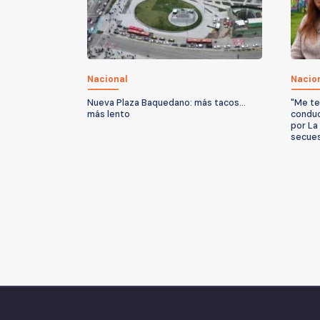
Nacional
Nacio
Nueva Plaza Baquedano: más tacos...
"Me te
más lento
conduc
por La
secue