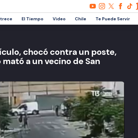
etrece
El Tiempo
Video
Chile
Te Puede Servir
culo, chocó contra un poste,
o mató a un vecino de San