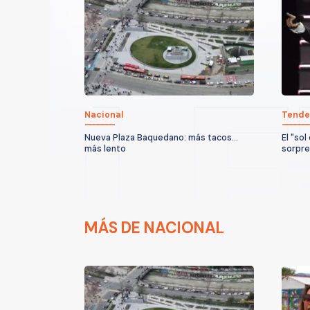
Nacional
Tende
Nueva Plaza Baquedano: más tacos...
El "sol
más lento
sorpre
MÁS DE NACIONAL