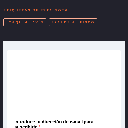
ETIQUETAS DE ESTA NOTA
JOAQUÍN LAVÍN
FRAUDE AL FISCO
Newsletter T13
Inscríbete en nuestra lista de correo para recibir
gratis las noticias más importantes del día, con la
confianza de Teletrece.
Introduce tu dirección de e-mail para
suscribirte