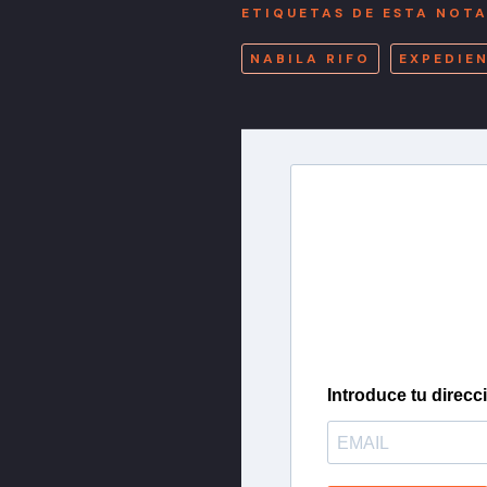
ETIQUETAS DE ESTA NOT
NABILA RIFO
EXPEDIE
Newslette
Inscríbete en nuestra 
más importantes del 
Introduce tu direcc