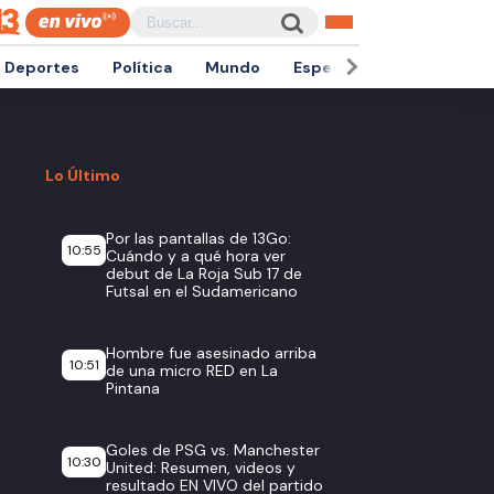
Deportes
Política
Mundo
Espectáculos
Empren
Lo Último
Por las pantallas de 13Go:
10:55
Cuándo y a qué hora ver
debut de La Roja Sub 17 de
Futsal en el Sudamericano
Hombre fue asesinado arriba
10:51
de una micro RED en La
Pintana
Goles de PSG vs. Manchester
10:30
United: Resumen, videos y
resultado EN VIVO del partido