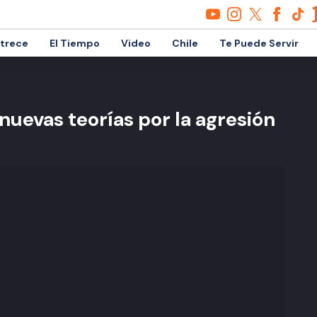
etrece
El Tiempo
Video
Chile
Te Puede Servir
nuevas teorías por la agresión