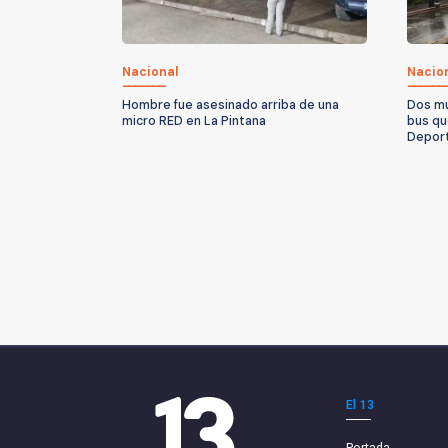
Nacional
Nacio
Hombre fue asesinado arriba de una
Dos mu
micro RED en La Pintana
bus qu
Depor
El 13
Portada