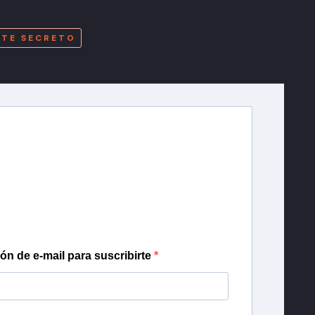
A
NTE SECRETO
r T13
lista de correo para recibir gratis las noticias
día, con la confianza de Teletrece.
ión de e-mail para suscribirte