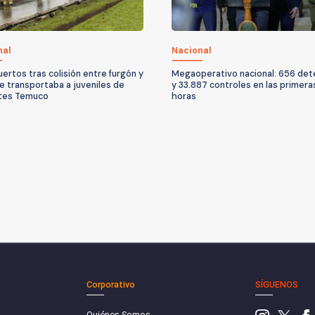
nal
Nacional
ertos tras colisión entre furgón y
Megaoperativo nacional: 656 det
e transportaba a juveniles de
y 33.887 controles en las primera
tes Temuco
horas
Corporativo
SÍGUENOS
Quiénes Somos