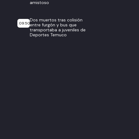
amistoso
Dos muertos tras colisión
09:50
entre furgón y bus que
transportaba a juveniles de
Deportes Temuco