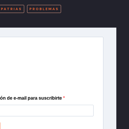
 PATRIAS
PROBLEMAS
r T13
lista de correo para recibir gratis las noticias
día, con la confianza de Teletrece.
ión de e-mail para suscribirte