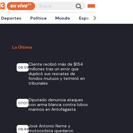
Deportes
Política
Mundo
Espectáculos
Empren
Lo Último
Cliente recibió más de $154
08:09
millones tras un error que
duplicó sus rescates de
fondos mutuos y terminó en
tribunales
Diputado denuncia ataques
07:07
con arma blanca contra lobos
marinos en Antofagasta
José Antonio Neme y
06:49
motociclista quedaron