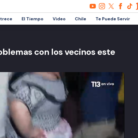
etrece
El Tiempo
Video
Chile
Te Puede Servir
roblemas con los vecinos este