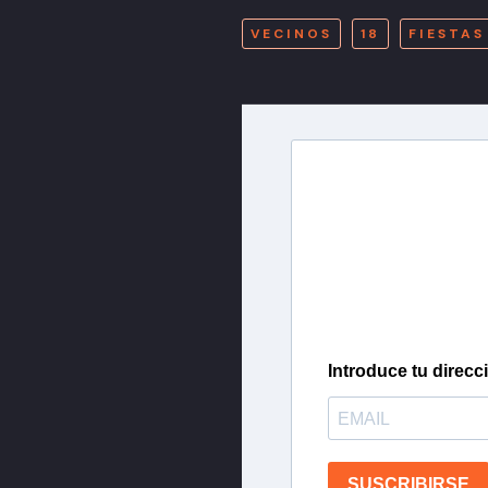
VECINOS
18
FIESTAS
Newslette
Inscríbete en nuestra 
más importantes del 
Introduce tu direcc
SUSCRIBIRSE