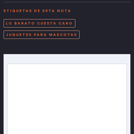
ETIQUETAS DE ESTA NOTA
LO BARATO CUESTA CARO
JUGUETES PARA MASCOTAS
Newsletter T13
Inscríbete en nuestra lista de correo para recibir
gratis las noticias más importantes del día, con la
confianza de Teletrece.