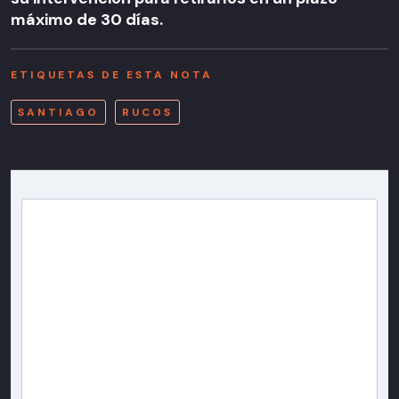
máximo de 30 días.
ETIQUETAS DE ESTA NOTA
SANTIAGO
RUCOS
Newsletter T13
Inscríbete en nuestra lista de correo para recibir
gratis las noticias más importantes del día, con la
confianza de Teletrece.