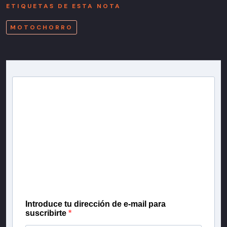
ETIQUETAS DE ESTA NOTA
MOTOCHORRO
Newsletter T13
Inscríbete en nuestra lista de correo para recibir
gratis las noticias más importantes del día, con la
confianza de Teletrece.
Introduce tu dirección de e-mail para
suscribirte