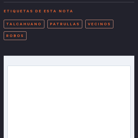
ETIQUETAS DE ESTA NOTA
TALCAHUANO
PATRULLAS
VECINOS
ROBOS
Newsletter T13
Inscríbete en nuestra lista de correo para recibir
gratis las noticias más importantes del día, con la
confianza de Teletrece.