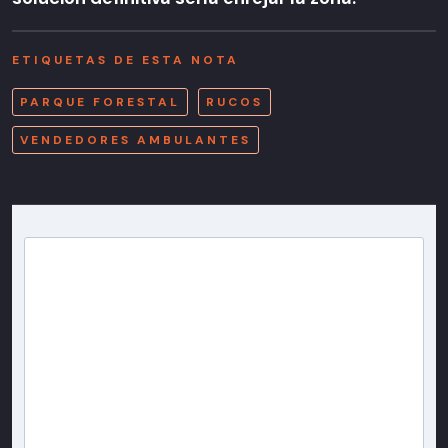
ETIQUETAS DE ESTA NOTA
PARQUE FORESTAL
RUCOS
VENDEDORES AMBULANTES
Newsletter T13
Inscríbete en nuestra lista de correo para recibir
gratis las noticias más importantes del día, con la
confianza de Teletrece.