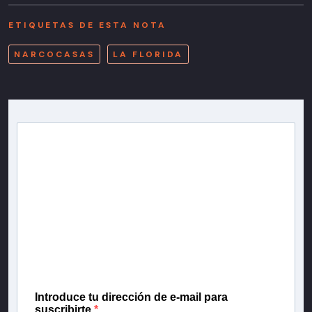
ETIQUETAS DE ESTA NOTA
NARCOCASAS
LA FLORIDA
Newsletter T13
Inscríbete en nuestra lista de correo para recibir
gratis las noticias más importantes del día, con la
confianza de Teletrece.
Introduce tu dirección de e-mail para
suscribirte