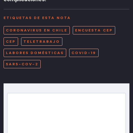
ETIQUETAS DE ESTA NOTA
CORONAVIRUS EN CHILE
ENCUESTA CEP
CEP
TELETRABAJO
LABORES DOMÉSTICAS
COVID-19
SARS-COV-2
Newsletter T13