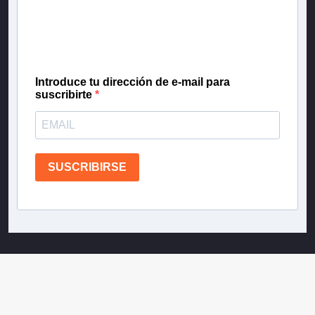
Inscríbete en nuestra lista de correo para recibir
gratis las noticias más importantes del día, con la
confianza de Teletrece.
Introduce tu dirección de e-mail para
suscribirte
SUSCRIBIRSE