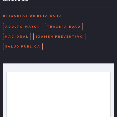
ETIQUETAS DE ESTA NOTA
ADULTO MAYOR
TERCERA EDAD
NACIONAL
EXAMEN PREVENTIVO
SALUD PÚBLICA
Newsletter T13
Inscríbete en nuestra lista de correo para recibir
gratis las noticias más importantes del día, con la