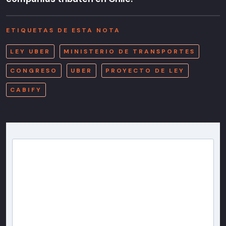
ETIQUETAS DE ESTA NOTA
LEY UBER
MINISTERIO DE TRANSPORTES
CONGRESO
UBER
PROYECTO DE LEY
CABIFY
Newsletter T13
Inscríbete en nuestra lista de correo para recibir
gratis las noticias más importantes del día, con la