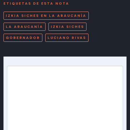
ETIQUETAS DE ESTA NOTA
IZKIA SICHES EN LA ARAUCANÍA
LA ARAUCANÍA
IZKIA SICHES
GOBERNADOR
LUCIANO RIVAS
Newsletter T13
Inscríbete en nuestra lista de correo para recibir
gratis las noticias más importantes del día, con la
confianza de Teletrece.