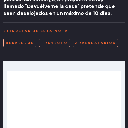
llamado "Devuélveme la casa" pretende que
sean desalojados en un máximo de 10 días.
ETIQUETAS DE ESTA NOTA
DESALOJOS
PROYECTO
ARRENDATARIOS
Newsletter T13
Inscríbete en nuestra lista de correo para recibir
gratis las noticias más importantes del día, con la
confianza de Teletrece.