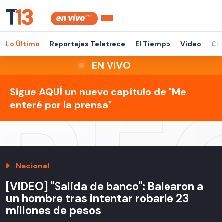
Lo Último
Reportajes Teletrece
El Tiempo
Video
Ch
EN VIVO
Sigue AQUÍ un nuevo capítulo de "Me
enteré por la prensa"
Nacional
[VIDEO] "Salida de banco": Balearon a
un hombre tras intentar robarle 23
millones de pesos