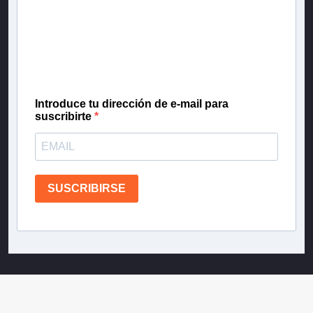
Inscríbete en nuestra lista de correo para recibir
gratis las noticias más importantes del día, con la
confianza de Teletrece.
Introduce tu dirección de e-mail para
suscribirte
SUSCRIBIRSE