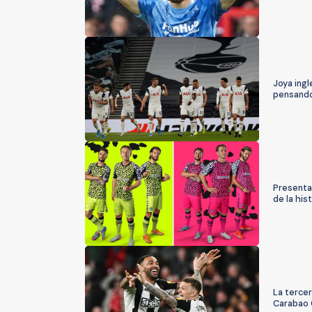
Joya ingl
pensando 
Presentan
de la hist
La terce
Carabao 