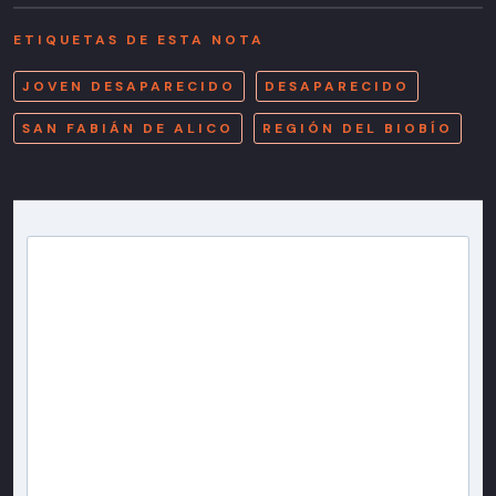
ETIQUETAS DE ESTA NOTA
JOVEN DESAPARECIDO
DESAPARECIDO
SAN FABIÁN DE ALICO
REGIÓN DEL BIOBÍO
Newsletter T13
Inscríbete en nuestra lista de correo para recibir
gratis las noticias más importantes del día, con la
confianza de Teletrece.