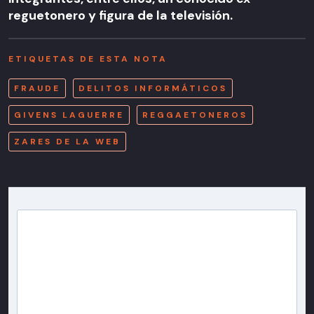
reguetonero y figura de la televisión.
ETIQUETAS DE ESTA NOTA
FRAUDE
DELITOS INFORMÁTICOS
GIVENS LAGUERRE
REGGAETONEROS
ZARES DE LA WEB
Newsletter T13
Inscríbete en nuestra lista de correo para recibir