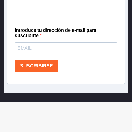
gratis las noticias más importantes del día, con la
confianza de Teletrece.
Introduce tu dirección de e-mail para
suscribirte
SUSCRIBIRSE