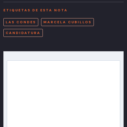
ETIQUETAS DE ESTA NOTA
LAS CONDES
MARCELA CUBILLOS
CANDIDATURA
Newsletter T13
Inscríbete en nuestra lista de correo para recibir
gratis las noticias más importantes del día, con la
confianza de Teletrece.