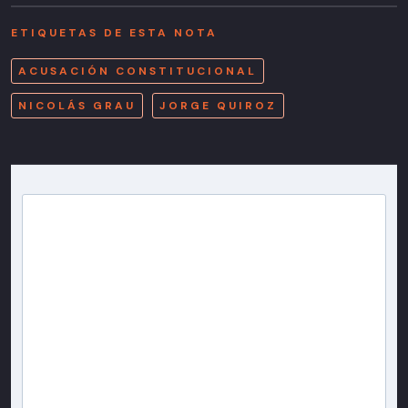
ETIQUETAS DE ESTA NOTA
ACUSACIÓN CONSTITUCIONAL
NICOLÁS GRAU
JORGE QUIROZ
Newsletter T13
Inscríbete en nuestra lista de correo para recibir
gratis las noticias más importantes del día, con la
confianza de Teletrece.