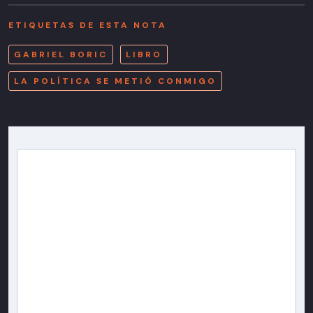
ETIQUETAS DE ESTA NOTA
GABRIEL BORIC
LIBRO
LA POLÍTICA SE METIÓ CONMIGO
Newsletter T13
Inscríbete en nuestra lista de correo para recibir
gratis las noticias más importantes del día, con la
confianza de Teletrece.