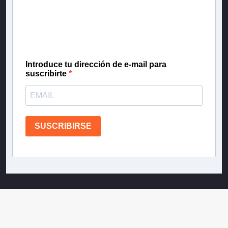
Inscríbete en nuestra lista de correo para recibir
gratis las noticias más importantes del día, con la
confianza de Teletrece.
Introduce tu dirección de e-mail para
suscribirte
SUSCRIBIRSE