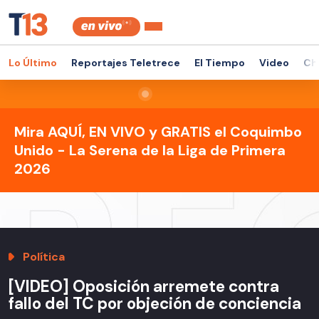
Lo Último
Reportajes Teletrece
El Tiempo
Video
Ch
Mira AQUÍ, EN VIVO y GRATIS el Coquimbo
Unido - La Serena de la Liga de Primera
2026
Política
[VIDEO] Oposición arremete contra
fallo del TC por objeción de conciencia