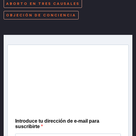
ABORTO EN TRES CAUSALES
OBJECIÓN DE CONCIENCIA
Newsletter T13
Inscríbete en nuestra lista de correo para recibir
gratis las noticias más importantes del día, con la
confianza de Teletrece.
Introduce tu dirección de e-mail para
suscribirte