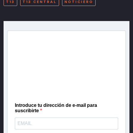
T13
T13 CENTRAL
NOTICIERO
Newsletter T13
Inscríbete en nuestra lista de correo para recibir
gratis las noticias más importantes del día, con la
confianza de Teletrece.
Introduce tu dirección de e-mail para
suscribirte