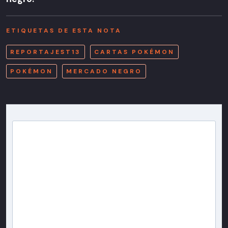
ETIQUETAS DE ESTA NOTA
REPORTAJEST13
CARTAS POKÉMON
POKÉMON
MERCADO NEGRO
Newsletter T13
Inscríbete en nuestra lista de correo para recibir
gratis las noticias más importantes del día, con la
confianza de Teletrece.