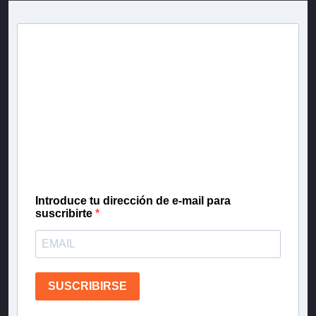
Newsletter T13
Inscríbete en nuestra lista de correo para recibir
gratis las noticias más importantes del día, con la
confianza de Teletrece.
Introduce tu dirección de e-mail para
suscribirte
SUSCRIBIRSE