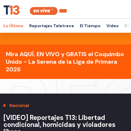
Lo Último
Reportajes Teletrece
El Tiempo
Video
Ch
Mira AQUÍ, EN VIVO y GRATIS el Coquimbo
Unido - La Serena de la Liga de Primera
2026
Nacional
[VIDEO] Reportajes T13: Libertad
condicional, homicidas y violadores