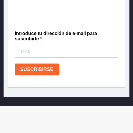
Inscríbete en nuestra lista de correo para recibir
gratis las noticias más importantes del día, con la
confianza de Teletrece.
Introduce tu dirección de e-mail para
suscribirte
SUSCRIBIRSE