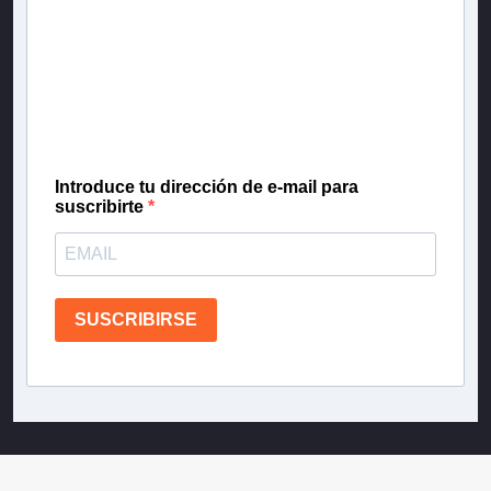
Inscríbete en nuestra lista de correo para recibir
gratis las noticias más importantes del día, con la
confianza de Teletrece.
Introduce tu dirección de e-mail para
suscribirte
SUSCRIBIRSE