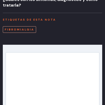
tratarla?
ETIQUETAS DE ESTA NOTA
FIBROMIALGIA
Newsletter T13
Inscríbete en nuestra lista de correo para recibir
gratis las noticias más importantes del día, con la
confianza de Teletrece.