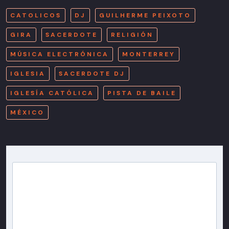
CATOLICOS
DJ
GUILHERME PEIXOTO
GIRA
SACERDOTE
RELIGIÓN
MÚSICA ELECTRÓNICA
MONTERREY
IGLESIA
SACERDOTE DJ
IGLESÍA CATÓLICA
PISTA DE BAILE
MÉXICO
Newsletter T13