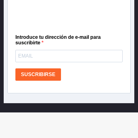
Inscríbete en nuestra lista de correo para recibir
gratis las noticias más importantes del día, con la
confianza de Teletrece.
Introduce tu dirección de e-mail para
suscribirte
SUSCRIBIRSE