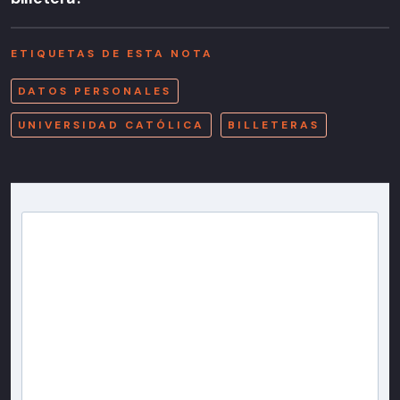
ETIQUETAS DE ESTA NOTA
DATOS PERSONALES
UNIVERSIDAD CATÓLICA
BILLETERAS
Newsletter T13
Inscríbete en nuestra lista de correo para recibir
gratis las noticias más importantes del día, con la
confianza de Teletrece.