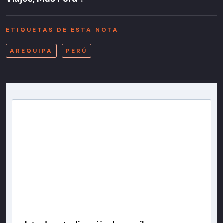
ETIQUETAS DE ESTA NOTA
AREQUIPA
PERÚ
Newsletter T13
Inscríbete en nuestra lista de correo para recibir
gratis las noticias más importantes del día, con la
confianza de Teletrece.