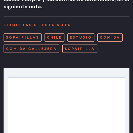
siguiente nota.
ETIQUETAS DE ESTA NOTA
SOPAIPILLAS
CHILE
ESTUDIO
COMIDA
COMIDA CALLEJERA
SOPAIPILLA
Newsletter T13
Inscríbete en nuestra lista de correo para recibir
gratis las noticias más importantes del día, con la