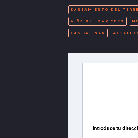
SANEAMIENTO DEL TERR
VIÑA DEL MAR 2020
N
LAS SALINAS
ALCALDE
Newslette
Inscríbete en nuestra 
más importantes del 
Introduce tu direcc