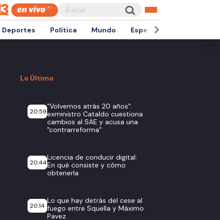
Deportes
Política
Mundo
Espectáculos
Empren
Lo Último
"Volvemos atrás 20 años":
20:59
exministro Cataldo cuestiona
cambios al SAE y acusa una
"contrarreforma"
Licencia de conducir digital:
20:44
En qué consiste y cómo
obtenerla
Lo que hay detrás del cese al
20:14
fuego entre Squella y Máximo
Pavez