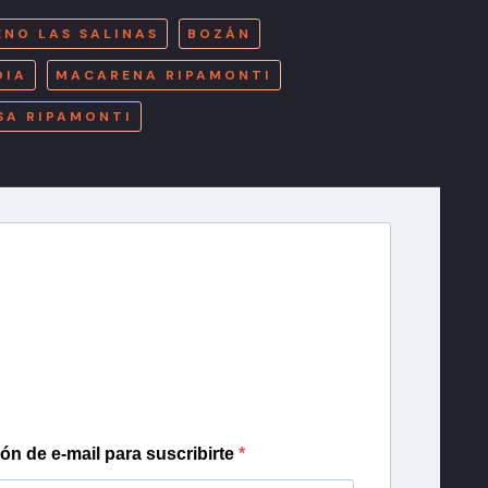
ENO LAS SALINAS
BOZÁN
OIA
MACARENA RIPAMONTI
SA RIPAMONTI
r T13
lista de correo para recibir gratis las noticias
día, con la confianza de Teletrece.
ión de e-mail para suscribirte