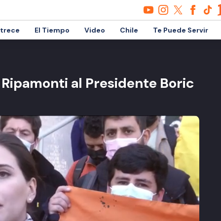
etrece
El Tiempo
Video
Chile
Te Puede Servir
Ripamonti al Presidente Boric