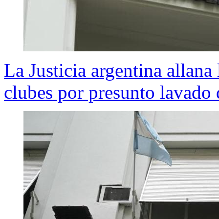
La Justicia argentina allana
clubes por presunto lavado 