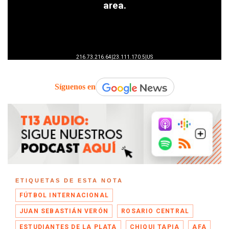
Síguenos en
ETIQUETAS DE ESTA NOTA
FÚTBOL INTERNACIONAL
JUAN SEBASTIÁN VERÓN
ROSARIO CENTRAL
ESTUDIANTES DE LA PLATA
CHIQUI TAPIA
AFA