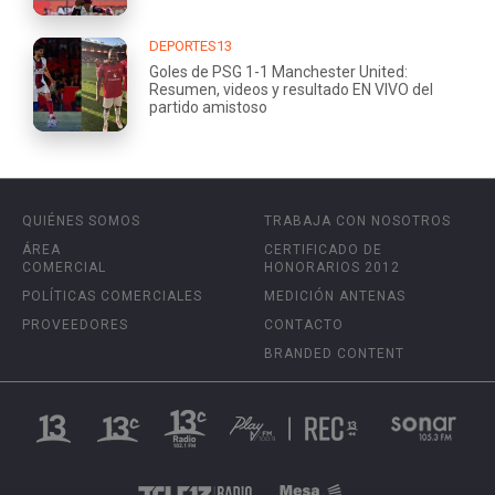
DEPORTES13
Goles de PSG 1-1 Manchester United:
Resumen, videos y resultado EN VIVO del
partido amistoso
QUIÉNES SOMOS
TRABAJA CON NOSOTROS
ÁREA
CERTIFICADO DE
COMERCIAL
HONORARIOS 2012
POLÍTICAS COMERCIALES
MEDICIÓN ANTENAS
PROVEEDORES
CONTACTO
BRANDED CONTENT