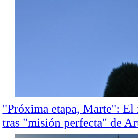
"Próxima etapa, Marte": El
tras "misión perfecta" de Ar