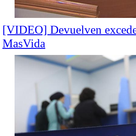
[VIDEO] Devuelven excedent
MasVida