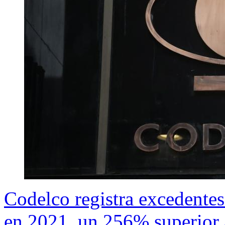
Codelco registra excedentes
en 2021, un 256% superior 