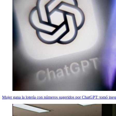
Mujer gana la lotería con números sugeridos por ChatGPT: tomó ines