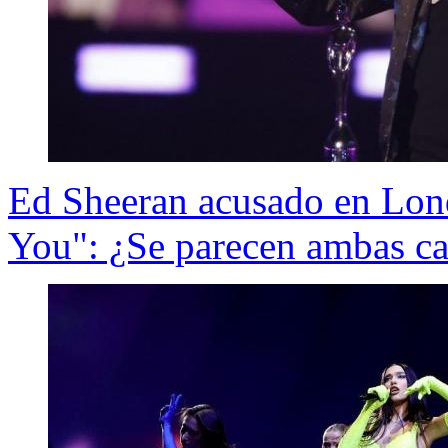
Ed Sheeran acusado en Lond
You": ¿Se parecen ambas c