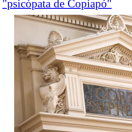
"psicópata de Copiapó"