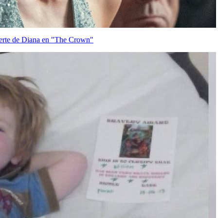
uerte de Diana en "The Crown"