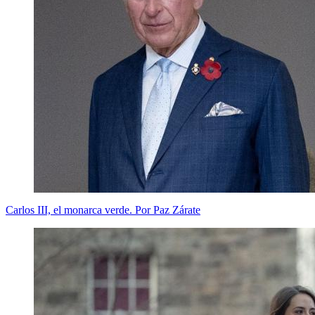
Carlos III, el monarca verde. Por Paz Zárate