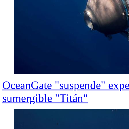
OceanGate "suspende" exped
sumergible "Titán"