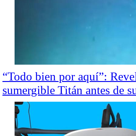
“Todo bien por aquí”: Revel
sumergible Titán antes de s