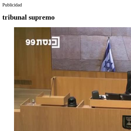
Publicidad
tribunal supremo