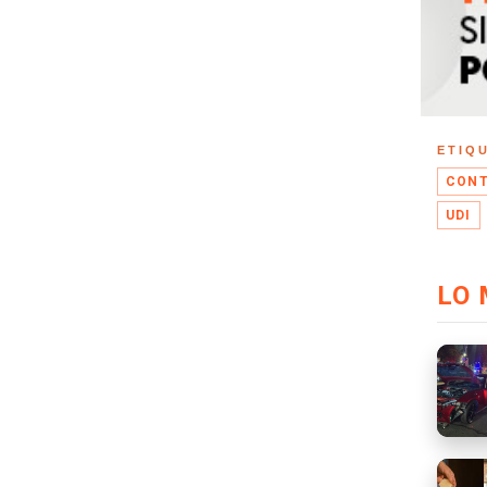
ETIQ
CONT
UDI
LO 