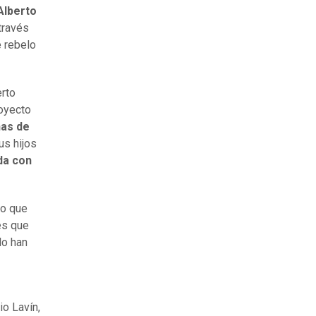
Alberto
 través
e rebelo
rto
royecto
nas de
us hijos
da con
vo que
es que
lo han
io Lavín,