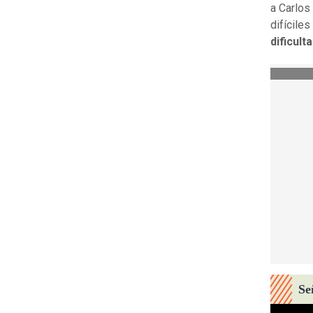
a Carlos
difíciles
dificult
Se