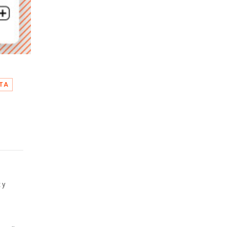
TA
 y