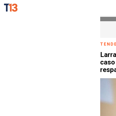
TEND
Larra
caso 
resp