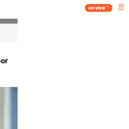
☰
por