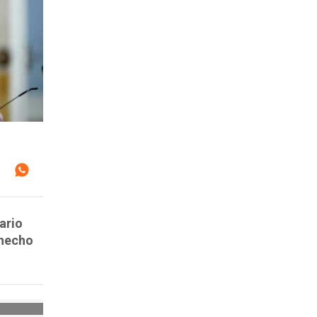
ario
 hecho