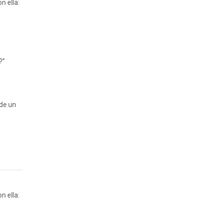
n ella:
s
?”
 de un
n ella:
s