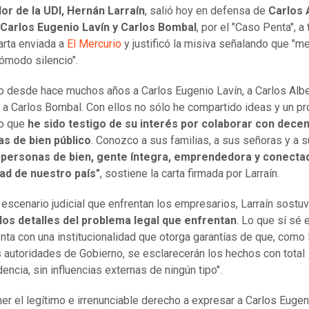
or de la UDI, Hernán Larraín
, salió hoy en defensa de
Carlos 
 Carlos Eugenio Lavín y Carlos Bombal
, por el "Caso Penta", a
arta enviada a
El Mercurio
y justificó la misiva señalando que "m
cómodo silencio".
 desde hace muchos años a Carlos Eugenio Lavín, a Carlos Albe
 a Carlos Bombal. Con ellos no sólo he compartido ideas y un p
no que
he sido testigo de su interés por colaborar con dece
vas de bien público
. Conozco a sus familias, a sus señoras y a s
 personas de bien, gente íntegra, emprendedora y conecta
dad de nuestro país"
, sostiene la carta firmada por Larraín.
 escenario judicial que enfrentan los empresarios, Larraín sostu
los detalles del problema legal que enfrentan
. Lo que sí sé 
enta con una institucionalidad que otorga garantías de que, como 
s autoridades de Gobierno, se esclarecerán los hechos con total
encia, sin influencias externas de ningún tipo".
ner el legítimo e irrenunciable derecho a expresar a Carlos Eugen