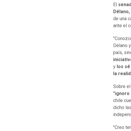
El
senad
Délano,
de una c
ante el 
"Conozco
Délano y
país, si
iniciati
y
los sé
la reali
Sobre el
"ignoro 
chile cu
dicho la
independ
"Creo te