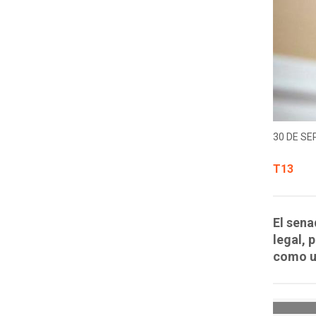
30 DE SE
T13
El sena
legal, 
como un