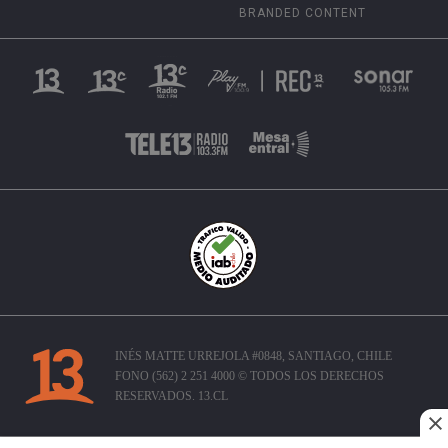
BRANDED CONTENT
INÉS MATTE URREJOLA #0848, SANTIAGO, CHILE
FONO (562) 2 251 4000 © TODOS LOS DERECHOS
RESERVADOS. 13.CL