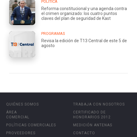
POLÍTICA
Reforma constitucional y una agenda contra
el crimen organizado: los cuatro puntos
claves del plan de seguridad de Kast
PROGRAMAS
Revisa la edición de T13 Central de este 5 de
agosto
QUIÉNES SOMOS
TRABAJA CON NOSOTROS
ÁREA
CERTIFICADO DE
COMERCIAL
HONORARIOS 2012
POLÍTICAS COMERCIALES
MEDICIÓN ANTENAS
PROVEEDORES
CONTACTO